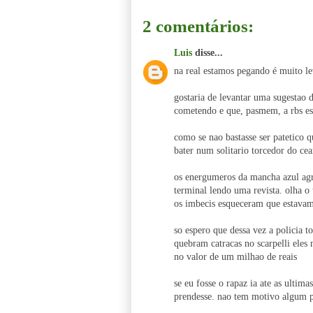
2 comentários:
Luis
disse...
na real estamos pegando é muito le
gostaria de levantar uma sugestao d
cometendo e que, pasmem, a rbs es
como se nao bastasse ser patetico q
bater num solitario torcedor do cea
os energumeros da mancha azul agr
terminal lendo uma revista. olha o
os imbecis esqueceram que estavam
so espero que dessa vez a policia 
quebram catracas no scarpelli eles
no valor de um milhao de reais
se eu fosse o rapaz ia ate as ultim
prendesse. nao tem motivo algum pa