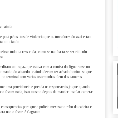
ve ainda
e post pelos atos de violencia que os torcedores do avai estao
ta noticiando
uebrar tudo na ressacada, como se nao bastasse ser ridiculo
ra
ediram um rapaz que estava com a camisa do figueirense no
 tamanho do absurdo. e ainda devem ter achado bonito. so que
 no terminal com varias testemunhas alem das cameras
tome uma providencia e prenda os responsaveis ja que quando
 nao fazem nada, isso mesmo depois de mandar instalar cameras
as consequencias para que a policia mexesse o rabo da cadeira e
ra nao o fazer. é flagrante.