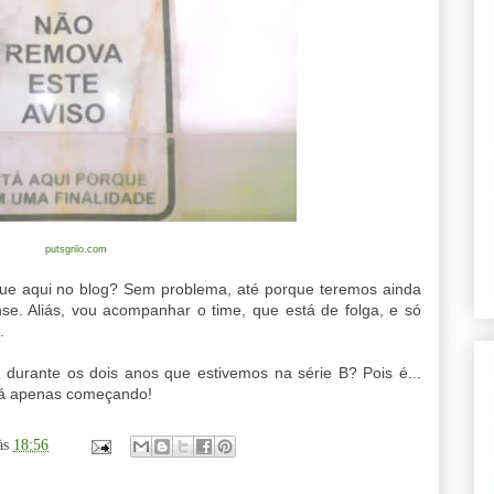
putsgrilo.com
ue aqui no blog? Sem problema, até porque teremos ainda
se. Aliás, vou acompanhar o time, que está de folga, e só
.
a
durante os dois anos que estivemos na série B? Pois é...
stá apenas começando!
às
18:56