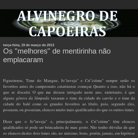
terça-feira, 19 de março de 2013
Os "melhores" de mentirinha não
emplacaram
Figueirense, Time do Mangue, Jo"inveja" e Cri"ciúme" sempre serão os
favoritos antes do campeonato catarinense começar. Quanto a isso, não há o
que se discutir. O que me deixou intrigado neste ano, entretanto, é que
alguns
gênios da lâmpada
taxaram o time da cidade do carvão e o time da
cidade do balé como os grandes favoritos ao título, pois, segundo eles,
possuem, ou possuíam, elencos muito mais qualificados do que os outros times.
Dizer que o Jo"inveja" e, principalmente, o Cri"ciúme" têm elencos
qualificados só pode ser brincadeira de mau gosto. Não tenho dúvidas de que
os elencos destes dois times são, no máximo, bons, porém, jamais, em hipótese